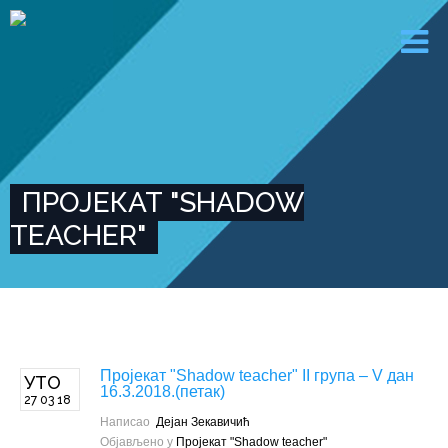
ПРОЈЕКАТ "SHADOW
TEACHER"
Пројекат "Shadow teacher" II група – V дан
УТО
16.3.2018.(петак)
27 03 18
Написао
Дејан Зекавичић
Објављено у
Пројекат "Shadow teacher"