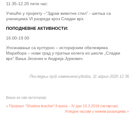
11.35-12.20 пети час:
Учешће у пројекту –“Здрав животни стил” - шетња са
ученицима VI разреда кроз Сладки врх.
ПОПОДНЕВНЕ АКТИВНОСТИ:
16.00-19.00
Упознавање са културно – историјским обележјима
Марибора – нови град у пратњи колега из школе „Сладки
врх“ Вања Јесенек и Андреја Јуркович.
Последњи пут измењеносубота, 11 април 2020 12:36
Више из ове категорије
« Пројекат "Shadow teacher" II група – IV дан 15.3.2018.(четвртак)
Угледни часови у нижим разредима »