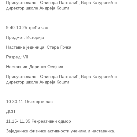
Присуствовале : Оливера Пантелић, Вера Котуровић и
директор школе Андреја Кошти
9.40-10.25 трећи час:
Предмет: Историја
Наставна јединица: Стара Грчка
Разред: VII
Наставник: Даринка Осојник
Присуствовале : Оливера Пантелић, Вера Котуровић и
директор школе Андреја Кошти
10.30-11.15четврти час:
ДСП
11.15- 11.35 Рекреативни одмор
Заједничке физичке активности ученика и наставника.