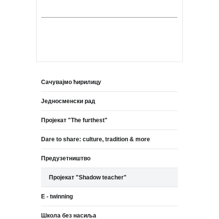
Сачувајмо ћирилицу
Једносменски рад
Пројекат "The furthest"
Dare to share: culture, tradition & more
Предузетништво
Пројекат "Shadow teacher"
E - twinning
Школа без насиља