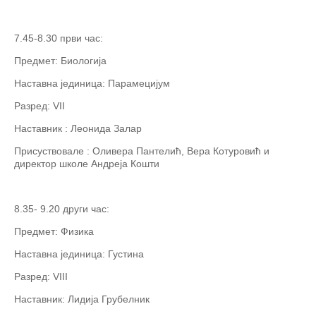
7.45-8.30 први час:
Предмет: Биологија
Наставна јединица: Парамецијум
Разред: VII
Наставник : Леонида Залар
Присуствовале : Оливера Пантелић, Вера Котуровић и
директор школе Андреја Кошти
8.35- 9.20 други час:
Предмет: Физика
Наставна јединица: Густина
Разред: VIII
Наставник: Лидија Грубелник