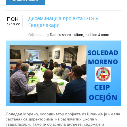
Дисеминација пројекта DTS у
ПОН
17 10 22
Гвадалахари
Објављено у
Dare to share: culture, tradition & more
Соледад Морено, координатор пројекта из Шпаније је имала
састанак са директорима из различитих школа у
Гвадалахари. Тамо је објаснила циљеве, садржаје и