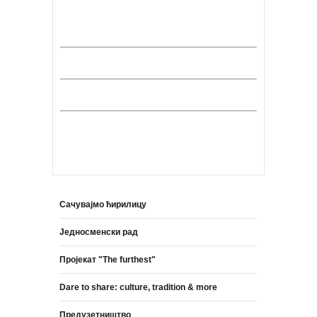
Сачувајмо ћирилицу
Једносменски рад
Пројекат "The furthest"
Dare to share: culture, tradition & more
Предузетништво