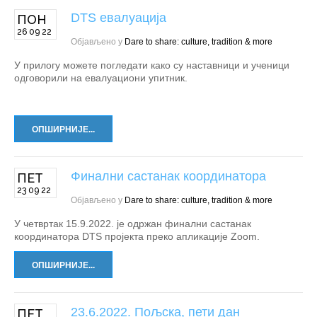
DTS евалуација
ПОН
26 09 22
Објављено у
Dare to share: culture, tradition & more
У прилогу можете погледати како су наставници и ученици
одговорили на евалуациони упитник.
ОПШИРНИЈЕ...
Финални састанак координатора
ПЕТ
23 09 22
Објављено у
Dare to share: culture, tradition & more
У четвртак 15.9.2022. је одржан финални састанак
координатора DTS пројекта преко апликације Zoom.
ОПШИРНИЈЕ...
23.6.2022. Пољска, пети дан
ПЕТ