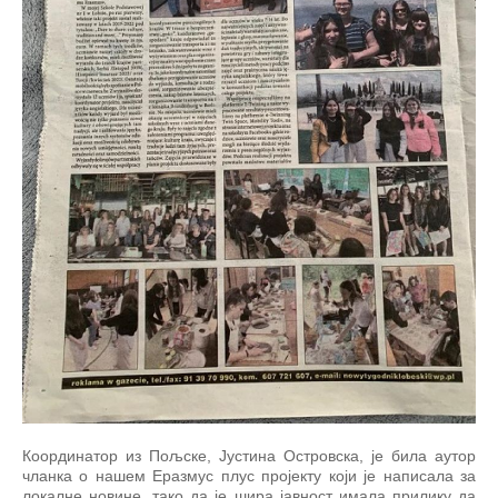
Координатор из Пољске, Јустина Островска, је била аутор
чланка о нашем Еразмус плус пројекту који је написала за
локалне новине, тако да је шира јавност имала прилику да