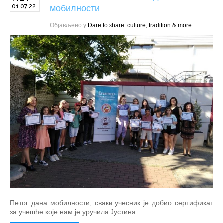
01 07 22
мобилности
Објављено у
Dare to share: culture, tradition & more
Петог дана мобилности, сваки учесник је добио сертификат
за учешће које нам је уручила Јустина.