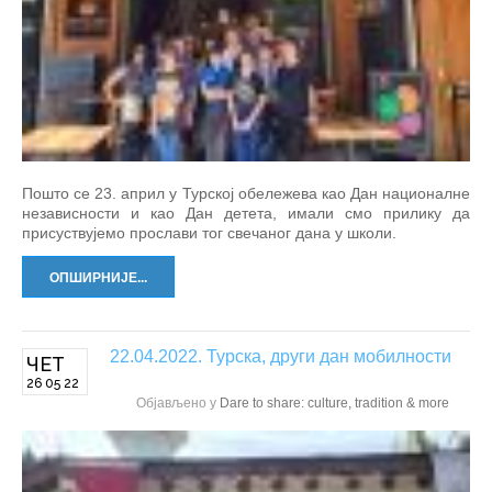
Пошто се 23. април у Турској обележева као Дан националне
независности и као Дан детета, имали смо прилику да
присуствујемо прослави тог свечаног дана у школи.
ОПШИРНИЈЕ...
22.04.2022. Турска, други дан мобилности
ЧЕТ
26 05 22
Објављено у
Dare to share: culture, tradition & more