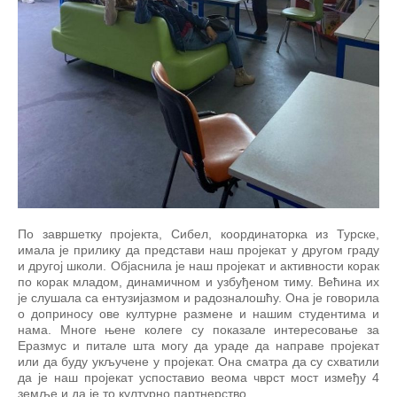
По завршетку пројекта, Сибел, координаторка из Турске,
имала је прилику да представи наш пројекат у другом граду
и другој школи.
Објаснила је наш пројекат и активности корак
по корак младом, динамичном и узбуђеном тиму.
Већина их
је слушала са ентузијазмом и радозналошћу.
Она је говорила
о доприносу ове културне размене и нашим студентима и
нама.
Многе њене колеге су показале интересовање за
Еразмус и питале шта могу да ураде да направе пројекат
или да буду укључене у пројекат.
Она сматра да су схватили
да је наш пројекат успоставио веома чврст мост између 4
земље и да је то културно партнерство.