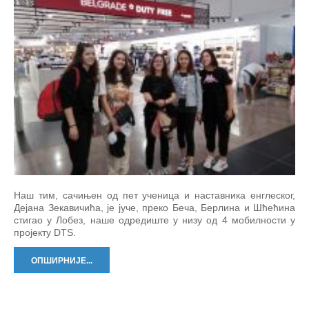
Наш тим, сачињен од пет ученица и наставника енглеског,
Дејана Зекавичића, је јуче, преко Беча, Берлина и Шћећина
стигао у Лобез, наше одредиште у низу од 4 мобилности у
пројекту DTS.
ОПШИРНИЈЕ...