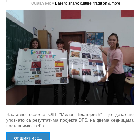
Објављено у
Dare to share: culture, tradition & more
Наставно особље ОШ “Милан Благојевић” је детаљно
упознато са резултатима пројекта DTS, на двема седницама
наставничког већа.
ОПШИРНИЈЕ...