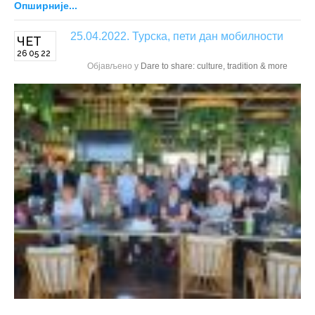
Опширније...
25.04.2022. Турска, пети дан мобилности
ЧЕТ
26 05 22
Објављено у
Dare to share: culture, tradition & more