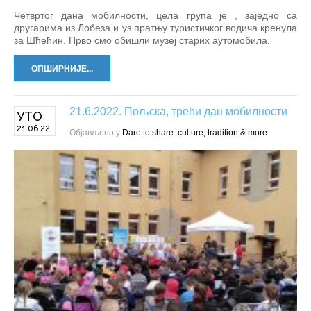
Четвртог дана мобилности, цела група је , заједно са
другарима из Лобеза и уз пратњу туристичког водича кренула
за Шћећин. Прво смо обишли музеј старих аутомобила.
ОПШИРНИЈЕ...
21.6.2022. Пољска, трећи дан мобилности
УТО
21 06 22
Објављено у
Dare to share: culture, tradition & more