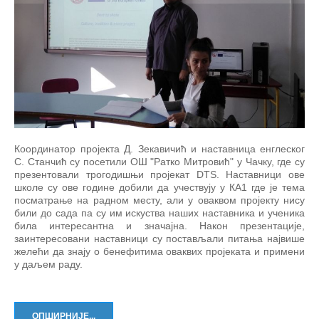
Координатор пројекта Д. Зекавичић и наставница енглеског
С. Станчић су посетили ОШ "Ратко Митровић" у Чачку, где су
презентовали трогодишњи пројекат DTS. Наставници ове
школе су ове године добили да учествују у КА1 где је тема
посматрање на радном месту, али у оваквом пројекту нису
били до сада па су им искуства наших наставника и ученика
била интересантна и значајна. Након презентације,
заинтересовани наставници су постављали питања највише
желећи да знају о бенефитима оваквих пројеката и примени
у даљем раду.
ОПШИРНИЈЕ...