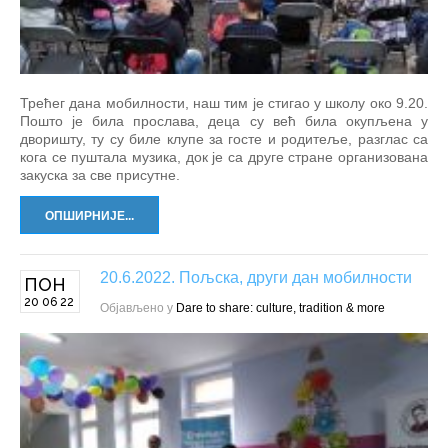
Трећег дана мобилности, наш тим је стигао у школу око 9.20.
Пошто је била прослава, деца су већ била окупљена у
дворишту, ту су биле клупе за госте и родитеље, разглас са
кога се пуштала музика, док је са друге стране организована
закуска за све присутне.
ОПШИРНИЈЕ...
20.6.2022. Пољска, други дан мобилности
ПОН
20 06 22
Објављено у
Dare to share: culture, tradition & more