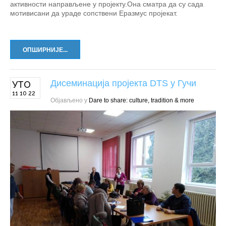
активности направљене у пројекту.Она сматра да су сада
мотивисани да ураде сопствени Еразмус пројекат.
ОПШИРНИЈЕ...
Дисеминација пројекта DTS у Гучи
УТО
11 10 22
Објављено у
Dare to share: culture, tradition & more