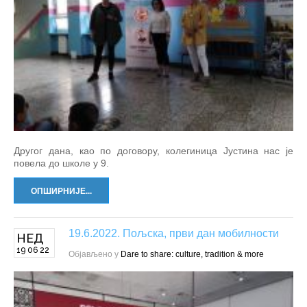
Другог дана, као по договору, колегиница Јустина нас је
повела до школе у 9.
ОПШИРНИЈЕ...
19.6.2022. Пољска, први дан мобилности
НЕД
19 06 22
Објављено у
Dare to share: culture, tradition & more