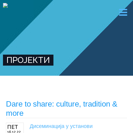
ПРОЈЕКТИ
Dare to share: culture, tradition &
more
Дисеминација у установи
ПЕТ
16 12 22