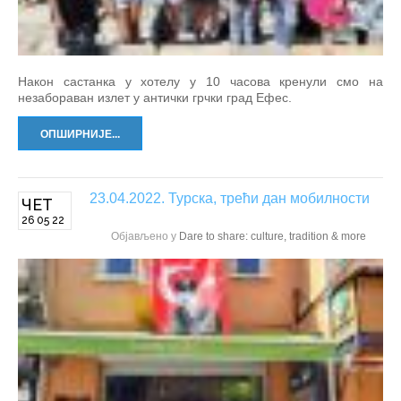
Након састанка у хотелу у 10 часова кренули смо на
незабораван излет у антички грчки град Ефес.
ОПШИРНИЈЕ...
23.04.2022. Турска, трећи дан мобилности
ЧЕТ
26 05 22
Објављено у
Dare to share: culture, tradition & more