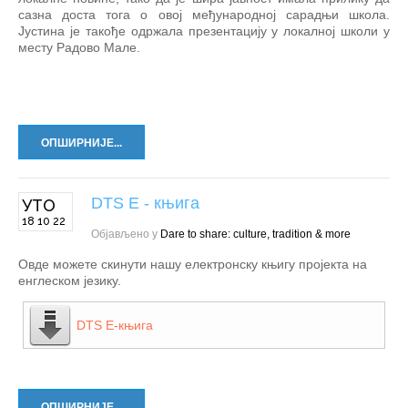
сазна доста тога о овој међународној сарадњи школа.
Јустина је такође одржала презентацију у локалној школи у
месту Радово Мале.
ОПШИРНИЈЕ...
DTS E - књига
УТО
18 10 22
Објављено у
Dare to share: culture, tradition & more
Овде можете скинути нашу електронску књигу пројекта на
енглеском језику.
DTS Е-књига
ОПШИРНИЈЕ...