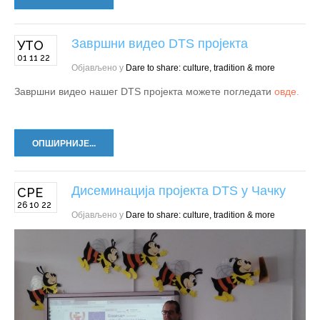
Завршни видео DTS пројекта
УТО
01 11 22
Објављено у
Dare to share: culture, tradition & more
Завршни видео нашег DTS пројекта можете погледати
овде.
ОПШИРНИЈЕ...
Дисеминација пројекта DTS у Чачку
СРЕ
26 10 22
Објављено у
Dare to share: culture, tradition & more