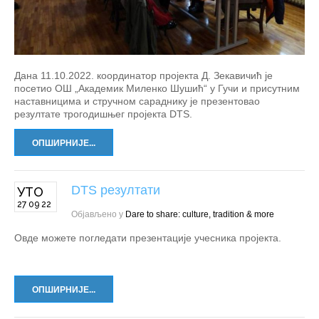
Дана 11.10.2022. координатор пројекта Д. Зекавичић је
посетио ОШ „Академик Миленко Шушић“ у Гучи и присутним
наставницима и стручном сараднику је презентовао
резултате трогодишњег пројекта DTS.
ОПШИРНИЈЕ...
DTS резултати
УТО
27 09 22
Објављено у
Dare to share: culture, tradition & more
Овде можете погледати презентације учесника пројекта.
ОПШИРНИЈЕ...