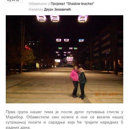
Објављено у
Пројекат "Shadow teacher"
Написао
Дејан Зекавичић
Прва група нашег тима је после дугог путовања стигла у
Марибор. Обавестили смо колеге и они се веселе нашој
сутрашњој посети и сарадњи која ће трајати наредних 5
радних дана.