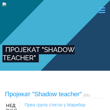
ПРОЈЕКАТ "SHADOW
TEACHER"
Пројекат "Shadow teacher"
(21)
Прва група стигла у Марибор
НЕД
05 11 17