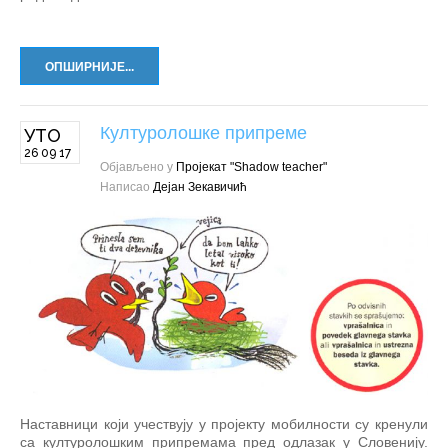
ОПШИРНИЈЕ...
Културолошке припреме
УТО
26 09 17
Објављено у
Пројекат "Shadow teacher"
Написао
Дејан Зекавичић
Наставници који учествују у пројекту мобилности су кренули
са културолошким припремама пред одлазак у Словенију.