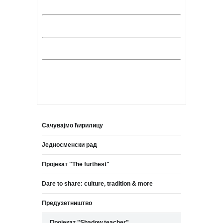
Сачувајмо ћирилицу
Једносменски рад
Пројекат "The furthest"
Dare to share: culture, tradition & more
Предузетништво
Пројекат "Shadow teacher"