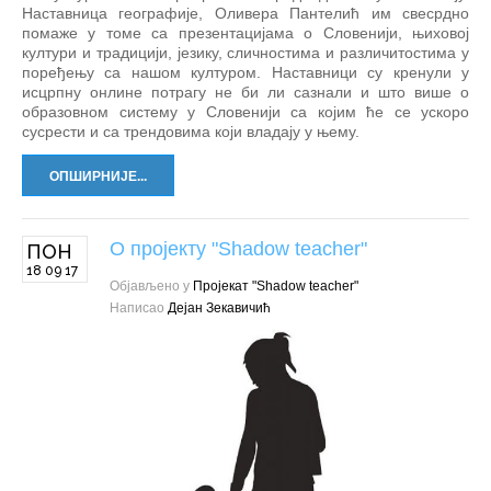
Наставница географије, Оливера Пантелић им свесрдно
помаже у томе са презентацијама о Словенији, њиховој
култури и традицији, језику, сличностима и различитостима у
поређењу са нашом културом. Наставници су кренули у
исцрпну онлине потрагу не би ли сазнали и што више о
образовном систему у Словенији са којим ће се ускоро
сусрести и са трендовима који владају у њему.
ОПШИРНИЈЕ...
О пројекту "Shadow teacher"
ПОН
18 09 17
Објављено у
Пројекат "Shadow teacher"
Написао
Дејан Зекавичић