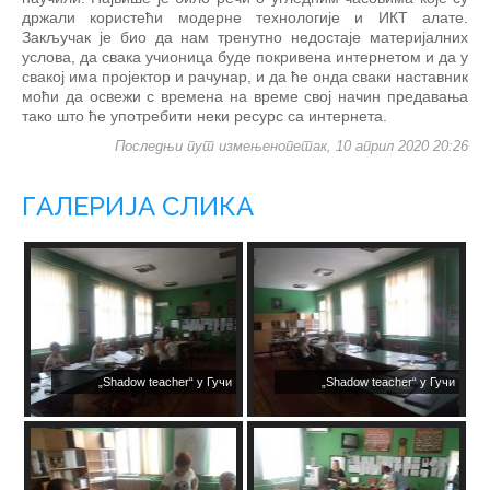
држали користећи модерне технологије и ИКТ алате.
Закључак је био да нам тренутно недостаје материјалних
услова, да свака учионица буде покривена интернетом и да у
свакој има пројектор и рачунар, и да ће онда сваки наставник
моћи да освежи с времена на време свој начин предавања
тако што ће употребити неки ресурс са интернета.
Последњи пут измењенопетак, 10 април 2020 20:26
ГАЛЕРИЈА СЛИКА
„Shadow teacher“ у Гучи
„Shadow teacher“ у Гучи