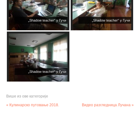
„Shadow teacher“ у Гучи
„Shadow teacher“ у Гучи
„Shadow teacher“ у Гучи
Више из ове категорије
« Кулинарско путовање 2018.
Видео разгледница Лучана »