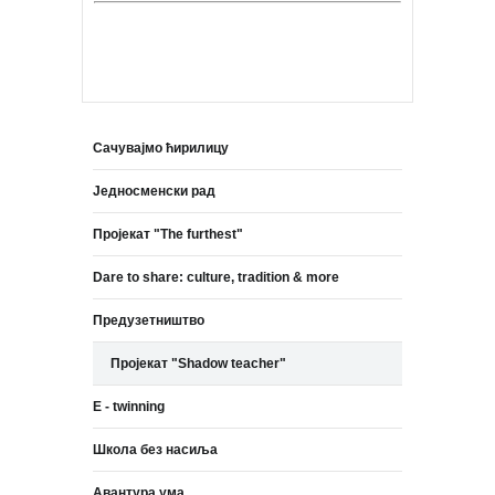
Сачувајмо ћирилицу
Једносменски рад
Пројекат "The furthest"
Dare to share: culture, tradition & more
Предузетништво
Пројекат "Shadow teacher"
E - twinning
Школа без насиља
Авантура ума