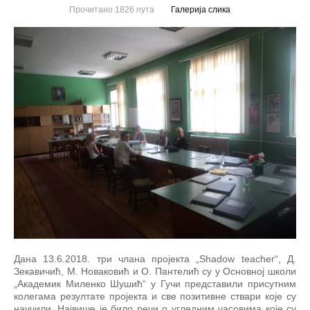
Прочитано 1826 пута
Галерија слика
Дана 13.6.2018. три члана пројекта „Shadow teacher“, Д.
Зекавичић, М. Новаковић и О. Пантелић су у Основној школи
„Академик Миленко Шушић“ у Гучи представили присутним
колегама резултате пројекта и све позитивне ствари које су
научили. Највише је било речи о угледним часовима које су