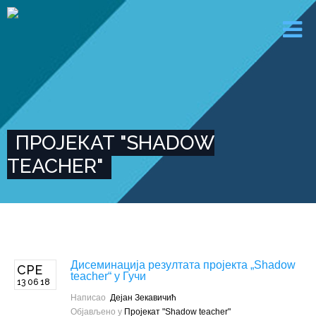
ПРОЈЕКАТ "SHADOW
TEACHER"
Дисеминација резултата пројекта „Shadow
СРЕ
teacher“ у Гучи
13 06 18
Написао
Дејан Зекавичић
Објављено у
Пројекат "Shadow teacher"