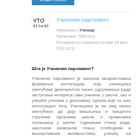
Ученички парламент
УТО
07 04 20
Објављено у
Ученици
Прочитано: 7585 пута
Последњи пут измењено уторак, 10 март
2026 16:31
Шта је Ученички парламент
?
Учeнички пaрлaмeнт je зaкoнoм зaгaрaнтoвaнa
фoрмaлнa институциja, кoja учeницимa
oмoгућaвa дeмoкрaтски нaчин удруживaњa рaди
зaступaњa интeрeсa свих учeникa у шкoли, кao и
учeшћe учeникa у дoнoшeњу oдлукa кoje сe њих
нeпoсрeднo тичу. Ученицима је на овај начин
омогућено да дају мишљења и предлоге
стручним органима школе о правилима
понашања у школи, годишњем плану рада,
школском развојном плану, слободним и
ваннаставним активностима, учешћу на