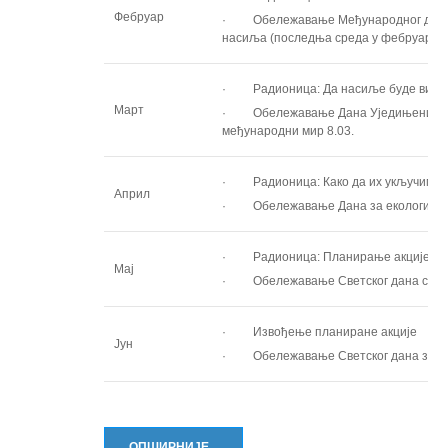
Фебруар
· Обележавање Међународног дана 
насиља (последња среда у фебруару)
· Радионица: Да насиље буде вид
Март
· Обележавање Дана Уједињених нац
међународни мир 8.03.
· Радионица: Како да их укључимо
Април
· Обележавање Дана за екологију д
· Радионица: Планирање акције
Мај
· Обележавање Светског дана слобо
· Извођење планиране акције
Јун
· Обележавање Светског дана зашти
ОПШИРНИЈЕ...