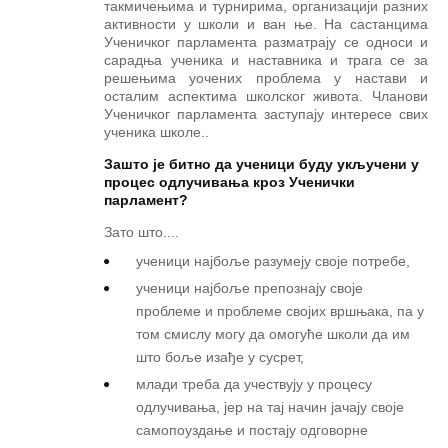
такмичењима и турнирима, организацији разних
активности у школи и ван ње. На састанцима
Ученичког парламента разматрају се односи и
сарадња ученика и наставника и трага се за
решењима уочених проблема у настави и
осталим аспектима школског живота. Чланови
Ученичког парламента заступају интересе свих
ученика школе..
Зашто је битно да ученици буду укључени у
процес одлучивања кроз
У
ченичк
и
парламент
?
Зато што....
ученици најбоље разумеју своје потребе,
ученици најбоље препознају своје
проблеме и проблеме својих вршњака, па у
том смислу могу да омогуће школи да им
што боље изађе у сусрет,
млади треба да учествују у процесу
одлучивања, јер на тај начин јачају своје
самопоуздање и постају одговорне