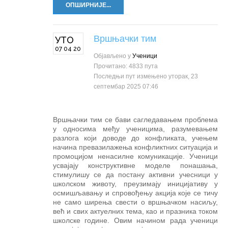
ОПШИРНИЈЕ...
Вршњачки тим
УТО
07 04 20
Објављено у
Ученици
Прочитано: 4833 пута
Последњи пут измењено уторак, 23
септембар 2025 07:46
Вршњачки тим се бави сагледавањем проблема
у односима међу ученицима, разумевањем
разлога који доводе до конфликата, учењем
начина превазилажења конфликтних ситуација и
промоцијом ненасилне комуникације. Ученици
усвајају конструктивне моделе понашања,
стимулишу се да постану активни учесници у
школском животу, преузимају иницијативу у
осмишљавању и спровођењу акција које се тичу
не само ширења свести о вршњачком насиљу,
већ и свих актуелних тема, као и празника током
школске године. Овим начином рада ученици