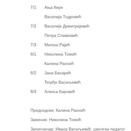
7/1 Ања Керн
Василија Тодровић
7/2 Василије Димитријевић
Петра Славковић
7/3 Милош Рајић
8/1 Николина Томић
Калина Раонић
8/2 Јана Басарић
Ђорђе Васиљевић
8/3 Алекса Каровић
Председник: Калина Раонић
Заменик: Николина Томић
Записничар: Ивана Васиљевић, школски педагог