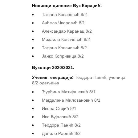
Носиоци дипломе Вук Караџић:
Татјана Ковачевић 8/2
Анђела Чворовић 8/1
Александар Каранац 8/2
Михаило Ковачевић 8/2
Татјана Ковачевић 8/2
Јанко Копривица 8/2
Вуковци 20
20
/202
1
.
Ученик генерације:
Теодора Панић, ученица
8/2 одељења
Ђурђина Матијашевић 8/1
Магдалена Миловановић 8/1
Ивона Стојић 8/1
Ива Вујаловић 8/2
Теодора Панић 8/2
Данило Раонић 8/2