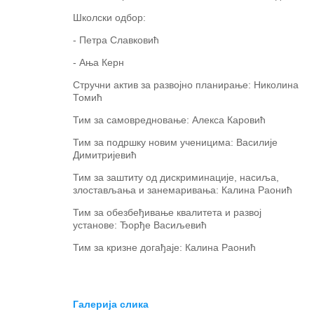
Школски одбор:
- Петра Славковић
- Ања Керн
Стручни актив за развојно планирање: Николина
Томић
Тим за самовредновање: Алекса Каровић
Тим за подршку новим ученицима: Василије
Димитријевић
Тим за заштиту од дискриминације, насиља,
злостављања и занемаривања: Калина Раонић
Тим за обезбеђивање квалитета и развој
установе: Ђорђе Васиљевић
Тим за кризне догађаје: Калина Раонић
Галерија слика