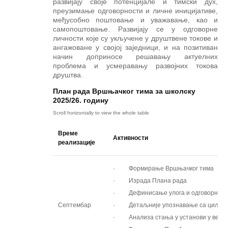
развијају своје потенцијале и тимски дух,
преузимање одговорности и личне иницијативе,
међусобно поштовање и уважавање, као и
самопоштовање. Развијају се у одговорне
личности које су укључене у друштвене токове и
ангажоване у својој заједници, и на позитиван
начин доприносе решавању актуелних
проблема и усмеравању развојних токова
друштва.
План рада Вршњачког тима за школску
2025/26. годину
Време
Активности
реализације
· Формирање Вршњачког тима
· Израда Плана рада
· Дефинисање улога и одговорности
Септембар
· Детаљније упознавање са циљеви
· Анализа стања у установи у вези