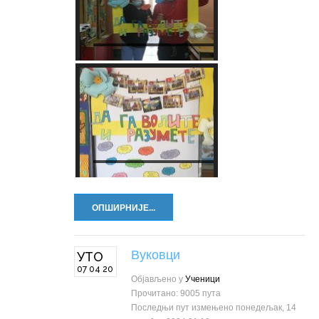
ОПШИРНИЈЕ...
Вуковци
УТО
07 04 20
Објављено у
Ученици
Прочитано: 9005 пута
Последњи пут измењено понедељак, 14