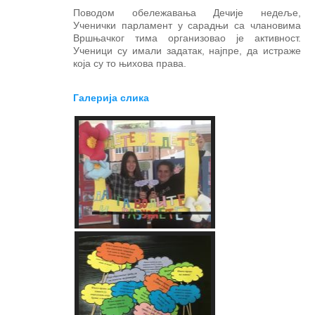
Поводом обележавања Дечије недеље,
Ученички парламент у сарадњи са члановима
Вршњачког тима организовао је активност.
Ученици су имали задатак, најпре, да истраже
која су то њихова права.
Галерија слика