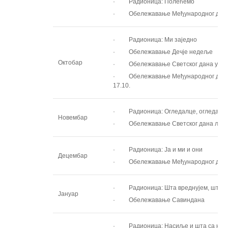
· Радионица: Полећемо
· Обележавање Међународног дана 
· Радионица: Ми заједно
· Обележавање Дечје недеље
Октобар
· Обележавање Светског дана учите
· Обележавање Међународног дана 
17.10.
· Радионица: Огледалце, огледалц
Новембар
· Обележавање Светског дана љубаз
· Радионица: Ја и ми и они
Децембар
· Обележавање Међународног дана љ
· Радионица: Шта вреднујем, шта 
Јануар
· Обележавање Савиндана
· Радионица: Насиље и шта са њи