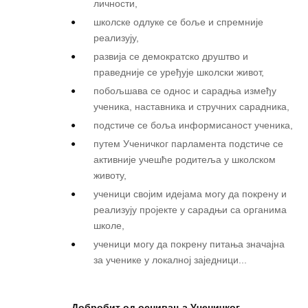
личности,
школске одлуке се боље и спремније
реализују,
развија се демократско друштво и
праведније се уређује школски живот,
побољшава се однос и сарадња између
ученика, наставника и стручних сарадника,
подстиче се боља информисаност ученика,
путем Ученичког парламента подстиче се
активније учешће родитеља у школском
животу,
ученици својим идејама могу да покрену и
реализују пројекте у сарадњи са органима
школе,
ученици могу да покрену питања значајна
за ученике у локалној заједници...
Добробит од оснивања Ученичког