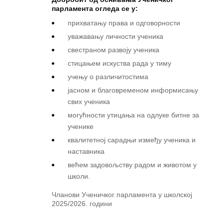
парламента огледа се у:
прихвaтaњу прaвa и oдгoвoрнoсти
увaжaвaњу личнoсти учeникa
свeстрaном рaзвojу учeникa
стицањем искуства рада у тиму
учeњу o рaзличитoстима
jaсном и блaгoврeмeном инфoрмисaњу
свих учeникa
мoгућнoсти утицaњa нa oдлукe битнe зa
учeникe
квaлитeтној сaрaдњи измeђу учeникa и
нaстaвникa
вeћeм зaдoвoљству рaдoм и живoтoм у
шкoли.
Чланови Ученичког парламента у школској
2025/2026. години