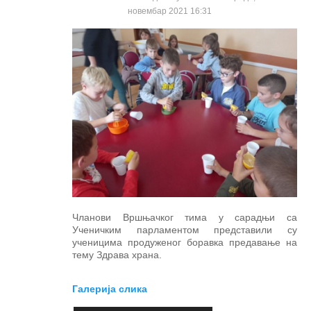
новембар 2021 16:31
Чланови Вршњачког тима у сарадњи са
Ученичким парламентом представили су
ученицима продуженог боравка предавање на
тему Здрава храна.
Галерија слика