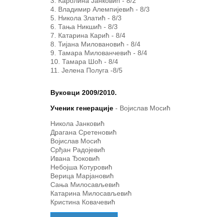
Каролина Јанковић - 8/2
Владимир Алемпијевић - 8/3
Никола Златић - 8/3
Тања Никшић - 8/3
Катарина Карић - 8/4
Тијана Миловановић - 8/4
Тамара Милованчевић - 8/4
Тамара Шоћ - 8/4
Јелена Полуга -8/5
Вуковци 2009/2010.
Ученик генерације
- Војислав Мосић
Никола Јанковић
Драгана Сретеновић
Војислав Мосић
Срђан Радојевић
Ивана Ђоковић
Небојша Котуровић
Верица Марјановић
Сања Милосављевић
Катарина Милосављевић
Кристина Ковачевић