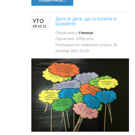
ОПШИРНИЈЕ...
Дете је дете, да га волите и
УТО
разумете
26 10 21
Објављено у
Ученици
Прочитано: 3358 пута
Последњи пут измењено уторак, 26
октобар 2021 22:29