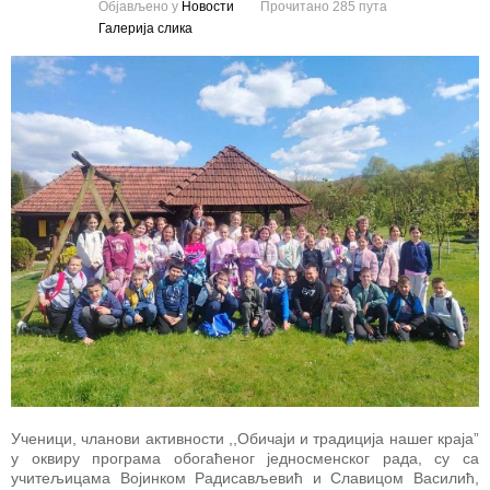
Објављено у
Новости
Прочитано 285 пута
Галерија слика
Ученици, чланови активности ,,Обичаји и традиција нашег краја”
у оквиру програма обогаћеног једносменског рада, су са
учитељицама Војинком Радисављевић и Славицом Василић,