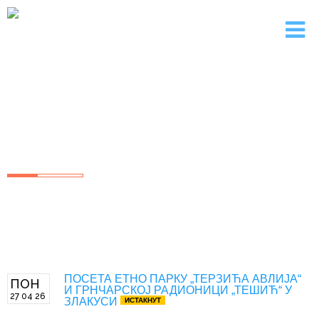
"МИЛАН БЛАГОЈЕВИЋ"
Основна Школа Лучани
ПОСЕТА EТНО ПАРКУ „ТЕРЗИЋА АВЛИЈА“
ПОН
И ГРНЧАРСКОЈ РАДИОНИЦИ „ТЕШИЋ“ У
27 04 26
ЗЛАКУСИ
ИСТАКНУТ