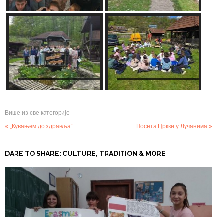
Више из ове категорије
« „Кувањем до здравља“
Посета Цркви у Лучанима »
DARE TO SHARE: CULTURE, TRADITION & MORE