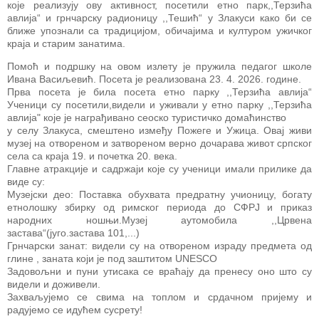
које реализују ову активност, посетили етно парк,,Терзића
авлија“ и грнчарску радионицу ,,Тешић“ у Злакуси како би се
ближе упознали са традицијом, обичајима и културом ужичког
краја и старим занатима.
Помоћ и подршку на овом излету је пружила педагог школе
Ивана Васиљевић. Посета је реализована 23. 4. 2026. године.
Прва посета је била посета етно парку ,,Терзића авлија“
Ученици су посетили,видели и уживали у етно парку ,,Терзића
авлија" које је награђивано сеоско туристичко домаћинство
у селу Злакуса, смештено између Пожеге и Ужица. Овај живи
музеј на отвореном и затвореном верно дочарава живот српског
села са краја 19. и почетка 20. века.
Главне атракције и садржаји које су ученици имали прилике да
виде су:
Музејски део: Поставка обухвата предратну учионицу, богату
етнолошку збирку од римског периода до СФРЈ и приказ
народних ношњи.Музеј аутомобила ,,Црвена
застава“(југо.застава 101,...)
Грнчарски занат: видели су на отвореном израду предмета од
глине , заната који је под заштитом UNESCO
Задовољни и пуни утисака се враћају да пренесу оно што су
видели и доживели.
Захваљујемо се свима на топлом и срдачном пријему и
радујемо се идућем сусрету!