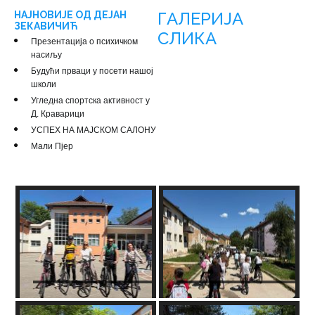
ГАЛЕРИЈА
НАЈНОВИЈЕ ОД ДЕЈАН
ЗЕКАВИЧИЋ
СЛИКА
Презентација о психичком
насиљу
Будући прваци у посети нашој
школи
Угледна спортска активност у
Д. Краварици
УСПЕХ НА МАЈСКОМ САЛОНУ
Мали Пјер