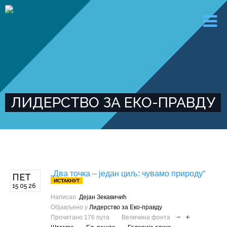
ЛИДЕРСТВО ЗА ЕКО-ПРАВДУ
„Два точка – један циљ: чувамо природу“
ПЕТ
ИСТАКНУТ
15 05 26
Написао
Дејан Зекавичић
Објављено у
Лидерство за Еко-правду
Прочитано 176 пута
Величина фонта