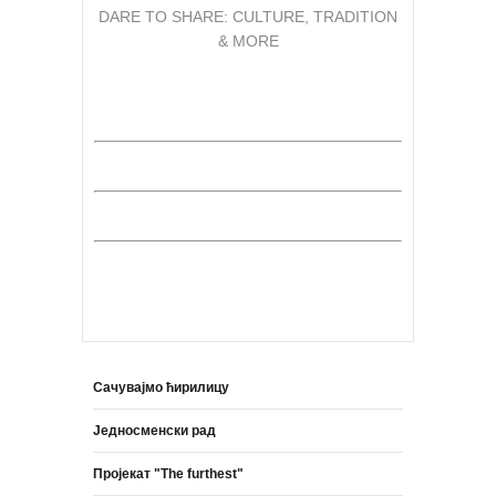
DARE TO SHARE: CULTURE, TRADITION
& MORE
Сачувајмо ћирилицу
Једносменски рад
Пројекат "The furthest"