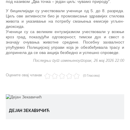
под називом „Два точка – један циљ: чувамо природу“.
У бициклијади су учествовали ученици од 5. до 8. разреда.
Циљ ове активности био је промовисање здравијих стилова
живота и указивање на потребу смањења емисије угљен-
диоксида.
Ученици су са великим ентузијазмом учествовали у вожњи
кроз град, показујући одговорност, тимски дух и свест о
значају очувања животне средине. Посебну захвалност
упућујемо Полицијској управи која је обезбеђивала трасу и
допринела да се ова акција безбедно и успешно спроведе.
Последњи пут измењеноуторак, 26 мај 2026 22:00
Оцените овај чланак
(0 Гласова)
ДЕЈАН ЗЕКАВИЧИЋ