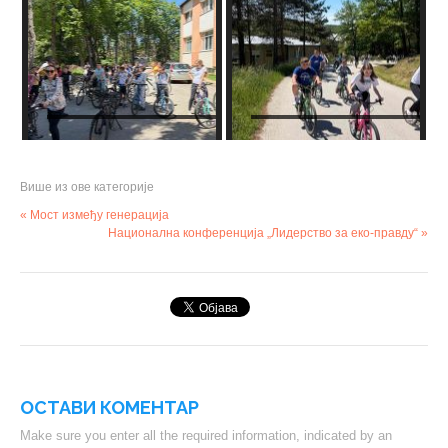
Више из ове категорије
« Мост између генерација
Националнa конференција „Лидерство за еко-правду“ »
ОСТАВИ КОМЕНТАР
Make sure you enter all the required information, indicated by an