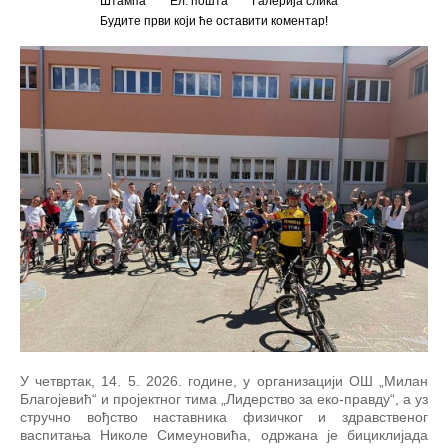
Штампа
Ел. пошта
Галерија слика
Будите први који ће оставити коментар!
У четвртак, 14. 5. 2026. године, у организацији ОШ „Милан
Благојевић“ и пројектног тима „Лидерство за еко-правду“, а уз
стручно вођство наставника физичког и здравственог
васпитања Николе Симеуновића, одржана је бициклијада