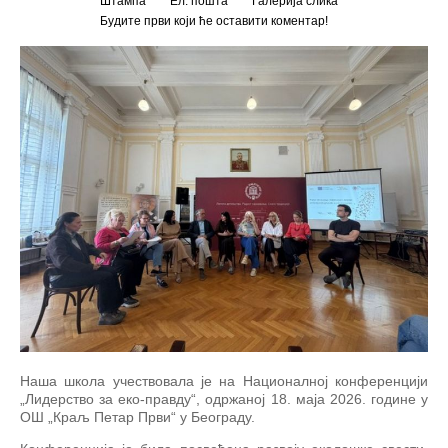
Штампа
Ел. пошта
Галерија слика
Будите први који ће оставити коментар!
Наша школа учествовала је на Националној конференцији
„Лидерство за еко-правду“, одржаној 18. маја 2026. године у
ОШ „Краљ Петар Први“ у Београду.