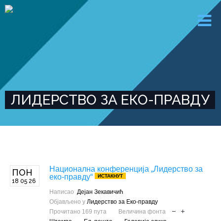
ЛИДЕРСТВО ЗА ЕКО-ПРАВДУ
Националнa конференција „Лидерство за
ПОН
еко-правду“
ИСТАКНУТ
18 05 26
Написао
Дејан Зекавичић
Објављено у
Лидерство за Еко-правду
Прочитано 169 пута
Величина фонта