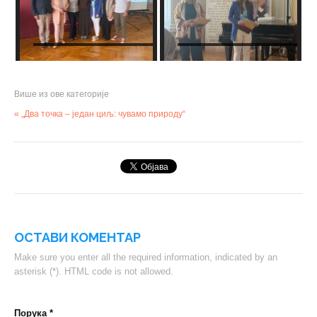
Више из ове категорије
« „Два точка – један циљ: чувамо природу“
ОСТАВИ КОМЕНТАР
Make sure you enter all the required information, indicated by an
asterisk (*). HTML code is not allowed.
Порука *