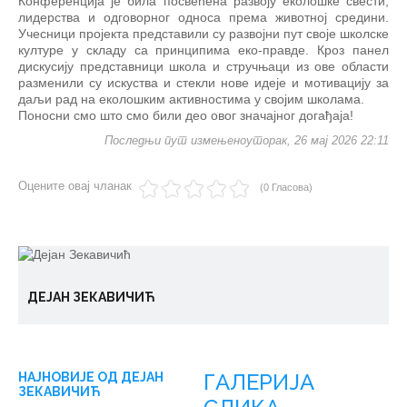
Конференција је била посвећена развоју еколошке свести,
лидерства и одговорног односа према животној средини.
Учесници пројекта представили су развојни пут своје школске
културе у складу са принципима еко-правде. Кроз панел
дискусију представници школа и стручњаци из ове области
разменили су искуства и стекли нове идеје и мотивацију за
даљи рад на еколошким активностима у својим школама.
Поносни смо што смо били део овог значајног догађаја!
Последњи пут измењеноуторак, 26 мај 2026 22:11
Оцените овај чланак
(0 Гласова)
ДЕЈАН ЗЕКАВИЧИЋ
ГАЛЕРИЈА
НАЈНОВИЈЕ ОД ДЕЈАН
ЗЕКАВИЧИЋ