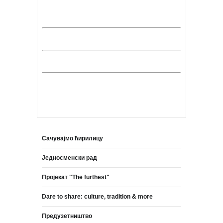
Сачувајмо ћирилицу
Једносменски рад
Пројекат "The furthest"
Dare to share: culture, tradition & more
Предузетништво