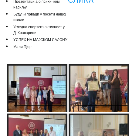
СЛИКА
Презентација о психичком
насиљу
Будући прваци у посети нашој
школи
Угледна спортска активност у
Д. Краварици
УСПЕХ НА МАЈСКОМ САЛОНУ
Мали Пјер